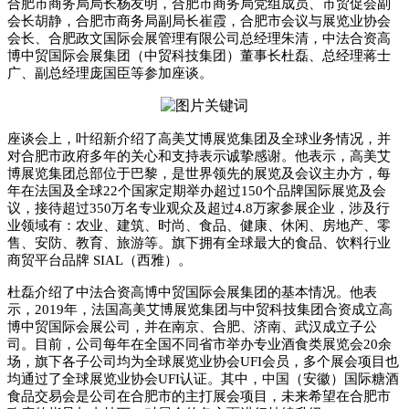
合肥市商务局局长杨友明，合肥市商务局党组成员、市贸促会副
会长胡静，合肥市商务局副局长崔霞，合肥市会议与展览业协会
会长、合肥政文国际会展管理有限公司总经理朱清，中法合资高
博中贸国际会展集团（中贸科技集团）董事长杜磊、总经理蒋士
广、副总经理庞国臣等参加座谈。
座谈会上，叶绍新介绍了高美艾博展览集团及全球业务情况，并
对合肥市政府多年的关心和支持表示诚挚感谢。他表示，高美艾
博展览集团总部位于巴黎，是世界领先的展览及会议主办方，每
年在法国及全球22个国家定期举办超过150个品牌国际展览及会
议，接待超过350万名专业观众及超过4.8万家参展企业，涉及行
业领域有：农业、建筑、时尚、食品、健康、休闲、房地产、零
售、安防、教育、旅游等。旗下拥有全球最大的食品、饮料行业
商贸平台品牌 SIAL（西雅）。
杜磊介绍了中法合资高博中贸国际会展集团的基本情况。他表
示，2019年，法国高美艾博展览集团与中贸科技集团合资成立高
博中贸国际会展公司，并在南京、合肥、济南、武汉成立子公
司。目前，公司每年在全国不同省市举办专业酒食类展览会20余
场，旗下各子公司均为全球展览业协会UFI会员，多个展会项目也
均通过了全球展览业协会UFI认证。其中，中国（安徽）国际糖酒
食品交易会是公司在合肥市的主打展会项目，未来希望在合肥市