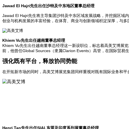
Jawad El Hajri
先生出任沙特及中东地区董事总经理
Jawad El Hajri先生将主导集团沙特及中东区域发展战略，并
创业与机构发展的丰富经验，在体育、商业与创新领域积淀深厚，与多
Khiem Vu先生出任越南董事总经理
Khiem Vu先生出任越南董事总经理这一新设职位，标志着高美艾博
前，他曾任Global Sources（隶属Clarion Events）高管，在
强化既有平台，释放协同势能
在开拓新市场的同时，高美艾博展览集团同样重视对既有国际业务和平
Henri Tan
先生
出任SIAL东盟及印度系列展董事总经理