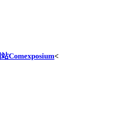
Comexposium
<