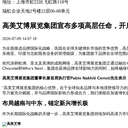
地址：上海市虹口区飞虹路118号
瑞虹企业天地2号楼22层06-08单元
高美艾博展览集团宣布多项高层任命，开
2026-07-09 14:07:18
为全面推进品牌国际化战略，巩固在全球关键增长市场的竞争优势，高美艾
东南亚、印度与北欧既有业务的管理能级，为集团旗下品牌在全球范围
依托深耕欧洲、亚太及美洲的成熟网络，高美艾博展览集团正通过融合本地市场洞察
Chocolat和Who’s Next，集团在延伸品牌全球影响力的同时，
高美艾博展览集团董事长兼首席执行官Pablo Nakhlé Cerruti先生表示
“高美艾博展览集团的核心优势，在于全球知名品牌与本地强势领导力
导力被充分赋能，并与品牌国际影响力形成合力，我们便能在加速增长
布局越南与中东，锚定新兴增长极
作为长期国际化战略的关键一步，高美艾博展览集团持续加码高潜力市